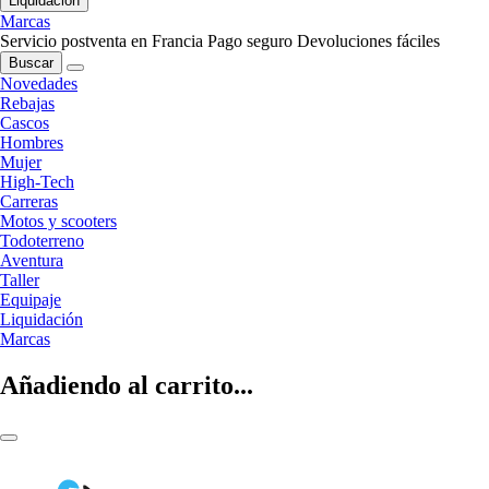
Liquidación
Marcas
Servicio postventa en Francia
Pago seguro
Devoluciones fáciles
Buscar
Novedades
Rebajas
Cascos
Hombres
Mujer
High-Tech
Carreras
Motos y scooters
Todoterreno
Aventura
Taller
Equipaje
Liquidación
Marcas
Añadiendo al carrito...