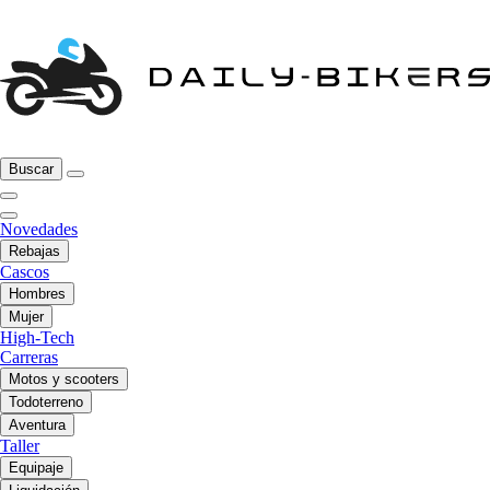
Buscar
Novedades
Rebajas
Cascos
Hombres
Mujer
High-Tech
Carreras
Motos y scooters
Todoterreno
Aventura
Taller
Equipaje