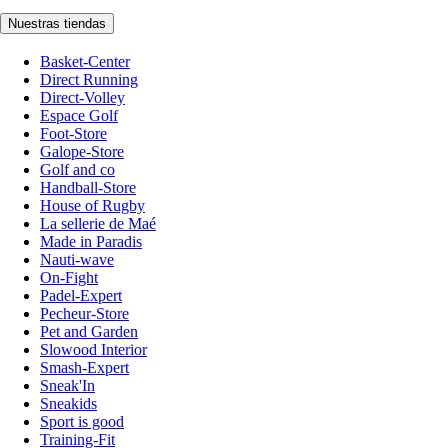
Nuestras tiendas
Basket-Center
Direct Running
Direct-Volley
Espace Golf
Foot-Store
Galope-Store
Golf and co
Handball-Store
House of Rugby
La sellerie de Maé
Made in Paradis
Nauti-wave
On-Fight
Padel-Expert
Pecheur-Store
Pet and Garden
Slowood Interior
Smash-Expert
Sneak'In
Sneakids
Sport is good
Training-Fit