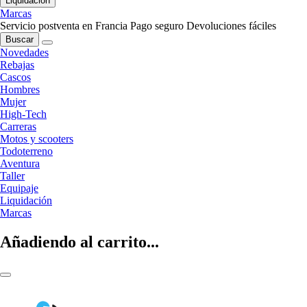
Liquidación
Marcas
Servicio postventa en Francia
Pago seguro
Devoluciones fáciles
Buscar
Novedades
Rebajas
Cascos
Hombres
Mujer
High-Tech
Carreras
Motos y scooters
Todoterreno
Aventura
Taller
Equipaje
Liquidación
Marcas
Añadiendo al carrito...