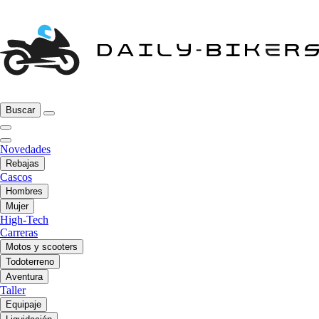
Buscar
Novedades
Rebajas
Cascos
Hombres
Mujer
High-Tech
Carreras
Motos y scooters
Todoterreno
Aventura
Taller
Equipaje