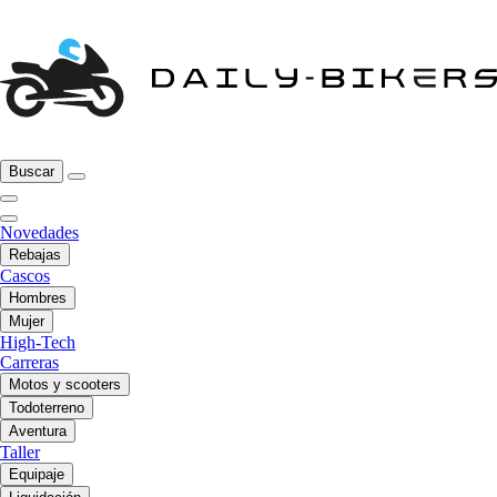
Buscar
Novedades
Rebajas
Cascos
Hombres
Mujer
High-Tech
Carreras
Motos y scooters
Todoterreno
Aventura
Taller
Equipaje