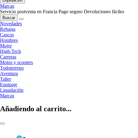
Liquidación
Marcas
Servicio postventa en Francia
Pago seguro
Devoluciones fáciles
Buscar
Novedades
Rebajas
Cascos
Hombres
Mujer
High-Tech
Carreras
Motos y scooters
Todoterreno
Aventura
Taller
Equipaje
Liquidación
Marcas
Añadiendo al carrito...