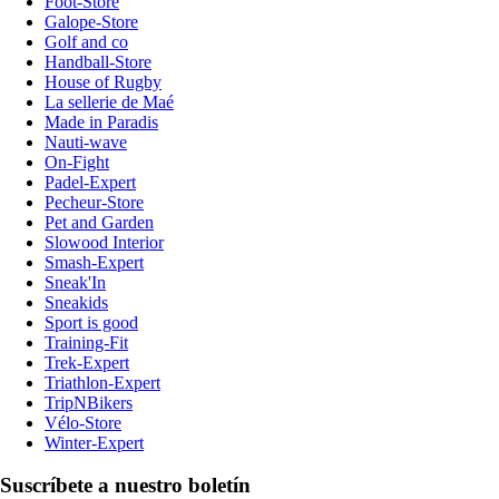
Foot-Store
Galope-Store
Golf and co
Handball-Store
House of Rugby
La sellerie de Maé
Made in Paradis
Nauti-wave
On-Fight
Padel-Expert
Pecheur-Store
Pet and Garden
Slowood Interior
Smash-Expert
Sneak'In
Sneakids
Sport is good
Training-Fit
Trek-Expert
Triathlon-Expert
TripNBikers
Vélo-Store
Winter-Expert
Suscríbete a nuestro boletín