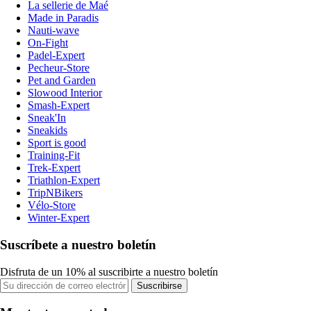
La sellerie de Maé
Made in Paradis
Nauti-wave
On-Fight
Padel-Expert
Pecheur-Store
Pet and Garden
Slowood Interior
Smash-Expert
Sneak'In
Sneakids
Sport is good
Training-Fit
Trek-Expert
Triathlon-Expert
TripNBikers
Vélo-Store
Winter-Expert
Suscríbete a nuestro boletín
Disfruta de un 10% al suscribirte a nuestro boletín
Suscribirse