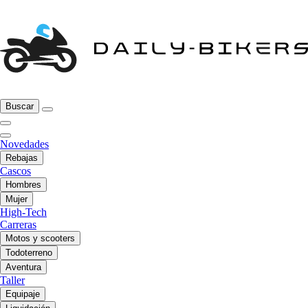
Buscar
Novedades
Rebajas
Cascos
Hombres
Mujer
High-Tech
Carreras
Motos y scooters
Todoterreno
Aventura
Taller
Equipaje