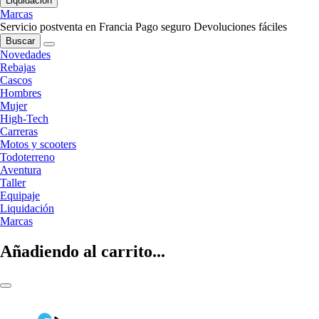
Liquidación
Marcas
Servicio postventa en Francia
Pago seguro
Devoluciones fáciles
Buscar
Novedades
Rebajas
Cascos
Hombres
Mujer
High-Tech
Carreras
Motos y scooters
Todoterreno
Aventura
Taller
Equipaje
Liquidación
Marcas
Añadiendo al carrito...