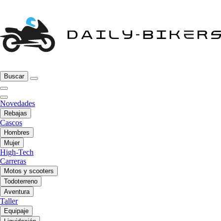
Buscar
Novedades
Rebajas
Cascos
Hombres
Mujer
High-Tech
Carreras
Motos y scooters
Todoterreno
Aventura
Taller
Equipaje