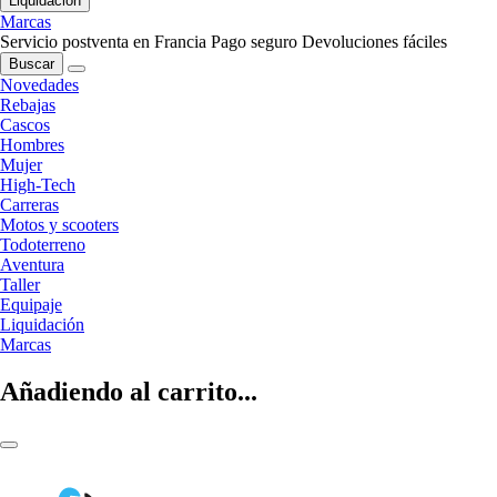
Liquidación
Marcas
Servicio postventa en Francia
Pago seguro
Devoluciones fáciles
Buscar
Novedades
Rebajas
Cascos
Hombres
Mujer
High-Tech
Carreras
Motos y scooters
Todoterreno
Aventura
Taller
Equipaje
Liquidación
Marcas
Añadiendo al carrito...