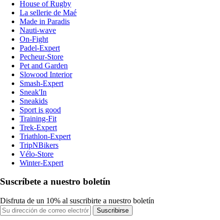
House of Rugby
La sellerie de Maé
Made in Paradis
Nauti-wave
On-Fight
Padel-Expert
Pecheur-Store
Pet and Garden
Slowood Interior
Smash-Expert
Sneak'In
Sneakids
Sport is good
Training-Fit
Trek-Expert
Triathlon-Expert
TripNBikers
Vélo-Store
Winter-Expert
Suscríbete a nuestro boletín
Disfruta de un 10% al suscribirte a nuestro boletín
Suscribirse