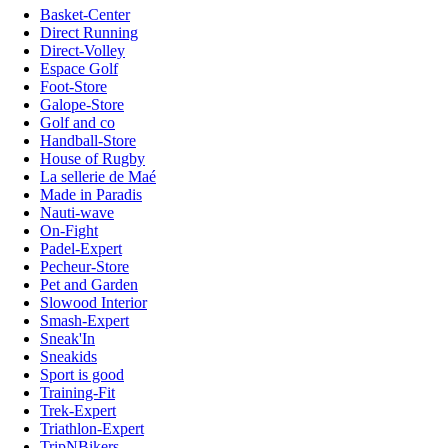
Basket-Center
Direct Running
Direct-Volley
Espace Golf
Foot-Store
Galope-Store
Golf and co
Handball-Store
House of Rugby
La sellerie de Maé
Made in Paradis
Nauti-wave
On-Fight
Padel-Expert
Pecheur-Store
Pet and Garden
Slowood Interior
Smash-Expert
Sneak'In
Sneakids
Sport is good
Training-Fit
Trek-Expert
Triathlon-Expert
TripNBikers