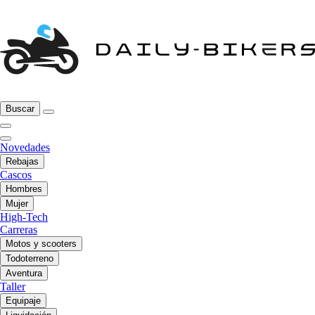
Buscar
Novedades
Rebajas
Cascos
Hombres
Mujer
High-Tech
Carreras
Motos y scooters
Todoterreno
Aventura
Taller
Equipaje