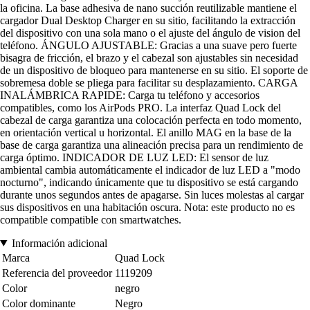
la oficina. La base adhesiva de nano succión reutilizable mantiene el
cargador Dual Desktop Charger en su sitio, facilitando la extracción
del dispositivo con una sola mano o el ajuste del ángulo de vision del
teléfono. ÁNGULO AJUSTABLE: Gracias a una suave pero fuerte
bisagra de fricción, el brazo y el cabezal son ajustables sin necesidad
de un dispositivo de bloqueo para mantenerse en su sitio. El soporte de
sobremesa doble se pliega para facilitar su desplazamiento. CARGA
INALÁMBRICA RAPIDE: Carga tu teléfono y accesorios
compatibles, como los AirPods PRO. La interfaz Quad Lock del
cabezal de carga garantiza una colocación perfecta en todo momento,
en orientación vertical u horizontal. El anillo MAG en la base de la
base de carga garantiza una alineación precisa para un rendimiento de
carga óptimo. INDICADOR DE LUZ LED: El sensor de luz
ambiental cambia automáticamente el indicador de luz LED a "modo
nocturno", indicando únicamente que tu dispositivo se está cargando
durante unos segundos antes de apagarse. Sin luces molestas al cargar
sus dispositivos en una habitación oscura. Nota: este producto no es
compatible compatible con smartwatches.
Información adicional
Marca
Quad Lock
Referencia del proveedor
1119209
Color
negro
Color dominante
Negro