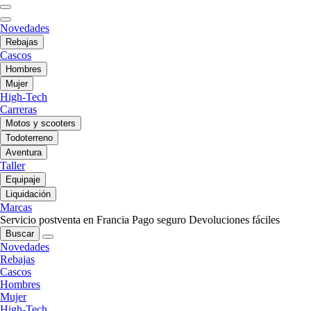
Novedades
Rebajas
Cascos
Hombres
Mujer
High-Tech
Carreras
Motos y scooters
Todoterreno
Aventura
Taller
Equipaje
Liquidación
Marcas
Servicio postventa en Francia
Pago seguro
Devoluciones fáciles
Buscar
Novedades
Rebajas
Cascos
Hombres
Mujer
High-Tech