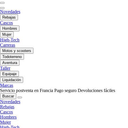
Novedades
Rebajas
Cascos
Hombres
Mujer
High-Tech
Carreras
Motos y scooters
Todoterreno
Aventura
Taller
Equipaje
Liquidación
Marcas
Servicio postventa en Francia
Pago seguro
Devoluciones fáciles
Buscar
Novedades
Rebajas
Cascos
Hombres
Mujer
High-Tech