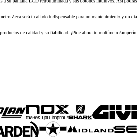
 a su pantalla LCD retroiluminada y sus botones intuitivos. Así podrás 
etro Zeca será tu aliado indispensable para un mantenimiento y un diag
roductos de calidad y su fiabilidad. ¡Pide ahora tu multímetro/amperíme