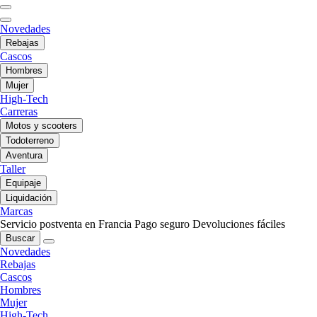
Novedades
Rebajas
Cascos
Hombres
Mujer
High-Tech
Carreras
Motos y scooters
Todoterreno
Aventura
Taller
Equipaje
Liquidación
Marcas
Servicio postventa en Francia
Pago seguro
Devoluciones fáciles
Buscar
Novedades
Rebajas
Cascos
Hombres
Mujer
High-Tech