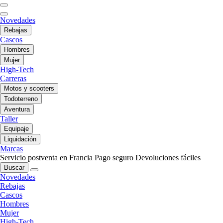
Novedades
Rebajas
Cascos
Hombres
Mujer
High-Tech
Carreras
Motos y scooters
Todoterreno
Aventura
Taller
Equipaje
Liquidación
Marcas
Servicio postventa en Francia
Pago seguro
Devoluciones fáciles
Buscar
Novedades
Rebajas
Cascos
Hombres
Mujer
High-Tech