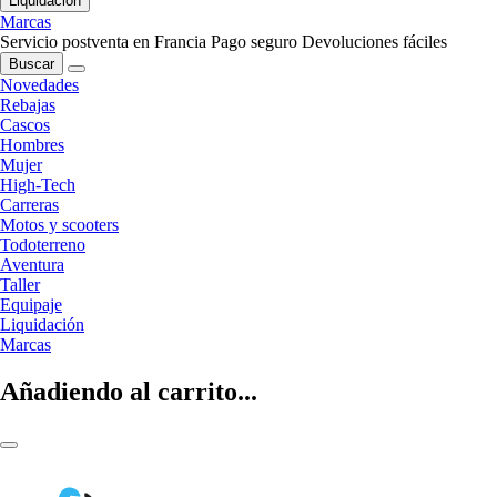
Liquidación
Marcas
Servicio postventa en Francia
Pago seguro
Devoluciones fáciles
Buscar
Novedades
Rebajas
Cascos
Hombres
Mujer
High-Tech
Carreras
Motos y scooters
Todoterreno
Aventura
Taller
Equipaje
Liquidación
Marcas
Añadiendo al carrito...