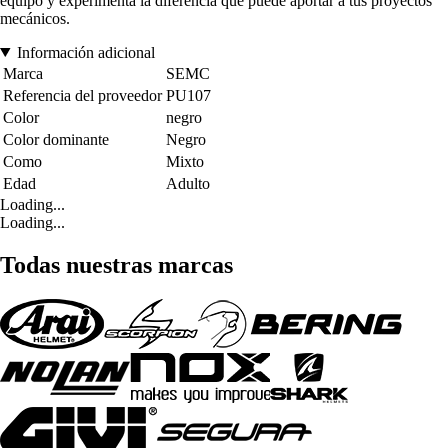
equipo y experimenta la diferencia que puede aportar a tus proyectos
mecánicos.
Información adicional
Marca
SEMC
Referencia del proveedor
PU107
Color
negro
Color dominante
Negro
Como
Mixto
Edad
Adulto
Loading...
Loading...
Todas nuestras marcas