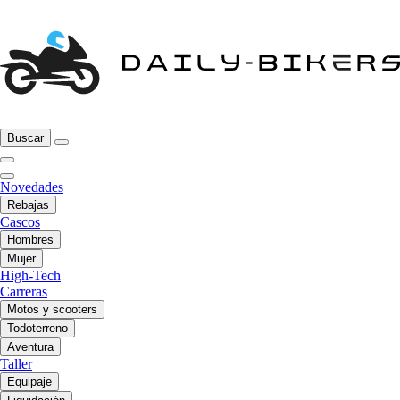
Buscar
Novedades
Rebajas
Cascos
Hombres
Mujer
High-Tech
Carreras
Motos y scooters
Todoterreno
Aventura
Taller
Equipaje