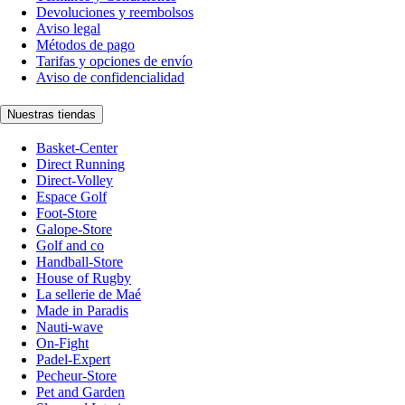
Devoluciones y reembolsos
Aviso legal
Métodos de pago
Tarifas y opciones de envío
Aviso de confidencialidad
Nuestras tiendas
Basket-Center
Direct Running
Direct-Volley
Espace Golf
Foot-Store
Galope-Store
Golf and co
Handball-Store
House of Rugby
La sellerie de Maé
Made in Paradis
Nauti-wave
On-Fight
Padel-Expert
Pecheur-Store
Pet and Garden