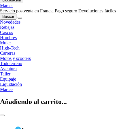
Liquidación
Marcas
Servicio postventa en Francia
Pago seguro
Devoluciones fáciles
Buscar
Novedades
Rebajas
Cascos
Hombres
Mujer
High-Tech
Carreras
Motos y scooters
Todoterreno
Aventura
Taller
Equipaje
Liquidación
Marcas
Añadiendo al carrito...