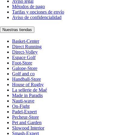
Aviso legal
Métodos de pago
Tarifas y opciones de envío
Aviso de confidencialidad
Nuestras tiendas
Basket-Center
Direct Running
Direct-Volley
Espace Golf
Foot-Store
Galope-Store
Golf and co
Handball-Store
House of Rugby
La sellerie de Maé
Made in Paradis
Nauti-wave
On-Fight
Padel-Expert
Pecheur-Store
Pet and Garden
Slowood Interior
Smash-Expert