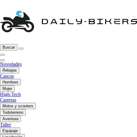
Buscar
Novedades
Rebajas
Cascos
Hombres
Mujer
High-Tech
Carreras
Motos y scooters
Todoterreno
Aventura
Taller
Equipaje