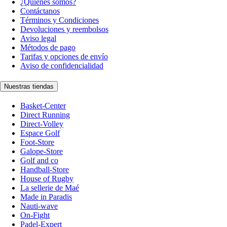
¿Quiénes somos?
Contáctanos
Términos y Condiciones
Devoluciones y reembolsos
Aviso legal
Métodos de pago
Tarifas y opciones de envío
Aviso de confidencialidad
Nuestras tiendas
Basket-Center
Direct Running
Direct-Volley
Espace Golf
Foot-Store
Galope-Store
Golf and co
Handball-Store
House of Rugby
La sellerie de Maé
Made in Paradis
Nauti-wave
On-Fight
Padel-Expert