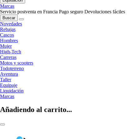
Liquidación
Marcas
Servicio postventa en Francia
Pago seguro
Devoluciones fáciles
Buscar
Novedades
Rebajas
Cascos
Hombres
Mujer
High-Tech
Carreras
Motos y scooters
Todoterreno
Aventura
Taller
Equipaje
Liquidación
Marcas
Añadiendo al carrito...