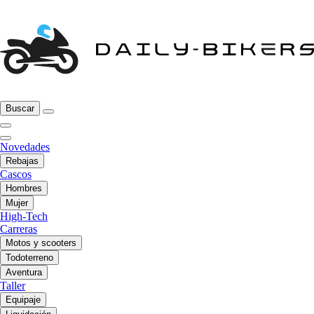
Buscar
Novedades
Rebajas
Cascos
Hombres
Mujer
High-Tech
Carreras
Motos y scooters
Todoterreno
Aventura
Taller
Equipaje