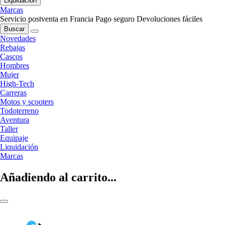
Liquidación
Marcas
Servicio postventa en Francia
Pago seguro
Devoluciones fáciles
Buscar
Novedades
Rebajas
Cascos
Hombres
Mujer
High-Tech
Carreras
Motos y scooters
Todoterreno
Aventura
Taller
Equipaje
Liquidación
Marcas
Añadiendo al carrito...