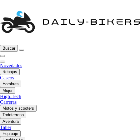
Buscar
Novedades
Rebajas
Cascos
Hombres
Mujer
High-Tech
Carreras
Motos y scooters
Todoterreno
Aventura
Taller
Equipaje