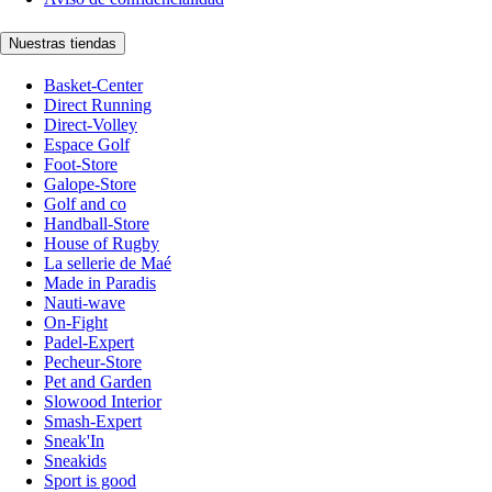
Nuestras tiendas
Basket-Center
Direct Running
Direct-Volley
Espace Golf
Foot-Store
Galope-Store
Golf and co
Handball-Store
House of Rugby
La sellerie de Maé
Made in Paradis
Nauti-wave
On-Fight
Padel-Expert
Pecheur-Store
Pet and Garden
Slowood Interior
Smash-Expert
Sneak'In
Sneakids
Sport is good