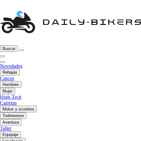
Buscar
Novedades
Rebajas
Cascos
Hombres
Mujer
High-Tech
Carreras
Motos y scooters
Todoterreno
Aventura
Taller
Equipaje