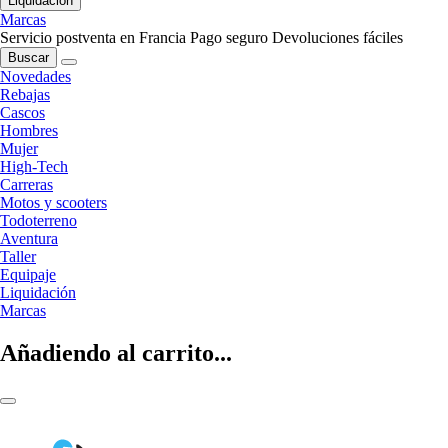
Liquidación
Marcas
Servicio postventa en Francia
Pago seguro
Devoluciones fáciles
Buscar
Novedades
Rebajas
Cascos
Hombres
Mujer
High-Tech
Carreras
Motos y scooters
Todoterreno
Aventura
Taller
Equipaje
Liquidación
Marcas
Añadiendo al carrito...