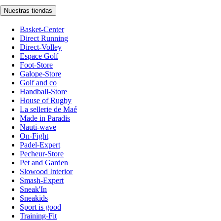
Nuestras tiendas
Basket-Center
Direct Running
Direct-Volley
Espace Golf
Foot-Store
Galope-Store
Golf and co
Handball-Store
House of Rugby
La sellerie de Maé
Made in Paradis
Nauti-wave
On-Fight
Padel-Expert
Pecheur-Store
Pet and Garden
Slowood Interior
Smash-Expert
Sneak'In
Sneakids
Sport is good
Training-Fit