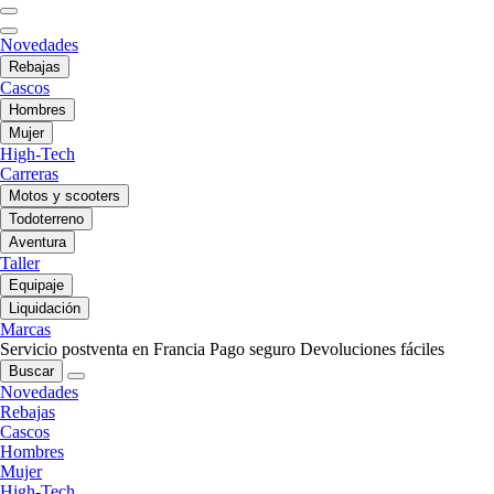
Novedades
Rebajas
Cascos
Hombres
Mujer
High-Tech
Carreras
Motos y scooters
Todoterreno
Aventura
Taller
Equipaje
Liquidación
Marcas
Servicio postventa en Francia
Pago seguro
Devoluciones fáciles
Buscar
Novedades
Rebajas
Cascos
Hombres
Mujer
High-Tech