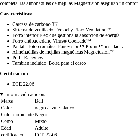
completa, las almohadillas de mejillas Magnefusion aseguran un confort
Características:
Carcasa de carbono 3K
Sistema de ventilación Velocity Flow Ventilation™.
Forro interior Flex que gestiona la absorción de energía.
Forro antibacteriano Virus® CoolJade™
Pantalla foto cromática Panovision™ Protint™ instalada.
Almohadillas de mejillas magnéticas Magnefusion™
Perfil Raceview
También incluido: Bolsa para el casco
Certificación:
ECE 22.06
Información adicional
Marca
Bell
Color
negro / azul / blanco
Color dominante
Negro
Como
Mixto
Edad
Adulto
certificación
ECE 22-06