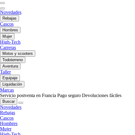
Novedades
Rebajas
Cascos
Hombres
Mujer
High-Tech
Carreras
Motos y scooters
Todoterreno
Aventura
Taller
Equipaje
Liquidación
Marcas
Servicio postventa en Francia
Pago seguro
Devoluciones fáciles
Buscar
Novedades
Rebajas
Cascos
Hombres
Mujer
High-Tech