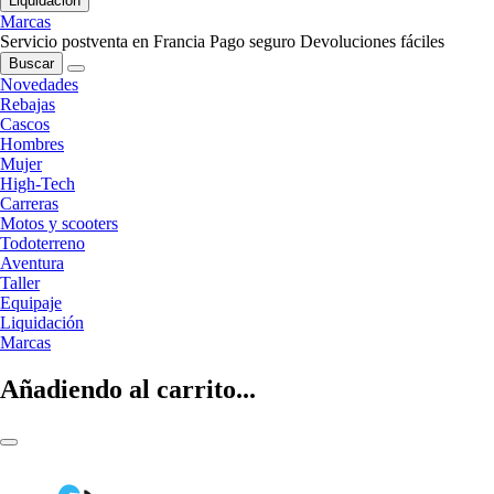
Liquidación
Marcas
Servicio postventa en Francia
Pago seguro
Devoluciones fáciles
Buscar
Novedades
Rebajas
Cascos
Hombres
Mujer
High-Tech
Carreras
Motos y scooters
Todoterreno
Aventura
Taller
Equipaje
Liquidación
Marcas
Añadiendo al carrito...