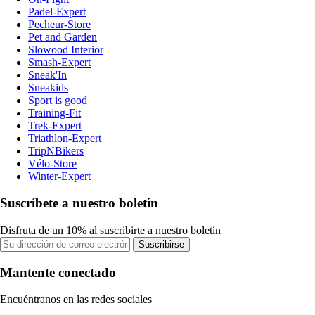
Padel-Expert
Pecheur-Store
Pet and Garden
Slowood Interior
Smash-Expert
Sneak'In
Sneakids
Sport is good
Training-Fit
Trek-Expert
Triathlon-Expert
TripNBikers
Vélo-Store
Winter-Expert
Suscríbete a nuestro boletín
Disfruta de un 10% al suscribirte a nuestro boletín
Suscribirse
Mantente conectado
Encuéntranos en las redes sociales