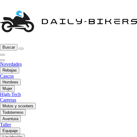
Buscar
Novedades
Rebajas
Cascos
Hombres
Mujer
High-Tech
Carreras
Motos y scooters
Todoterreno
Aventura
Taller
Equipaje