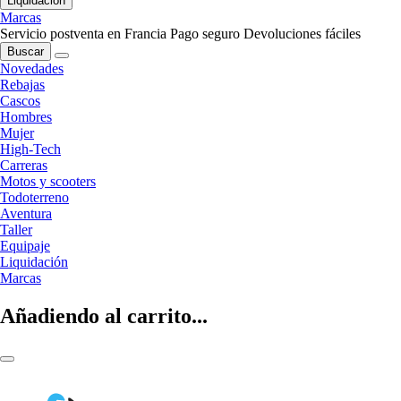
Liquidación
Marcas
Servicio postventa en Francia
Pago seguro
Devoluciones fáciles
Buscar
Novedades
Rebajas
Cascos
Hombres
Mujer
High-Tech
Carreras
Motos y scooters
Todoterreno
Aventura
Taller
Equipaje
Liquidación
Marcas
Añadiendo al carrito...