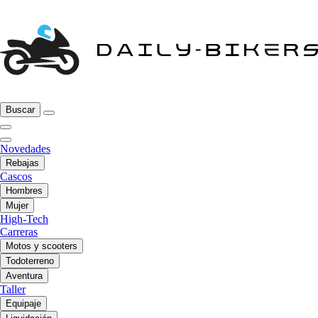
Buscar
Novedades
Rebajas
Cascos
Hombres
Mujer
High-Tech
Carreras
Motos y scooters
Todoterreno
Aventura
Taller
Equipaje