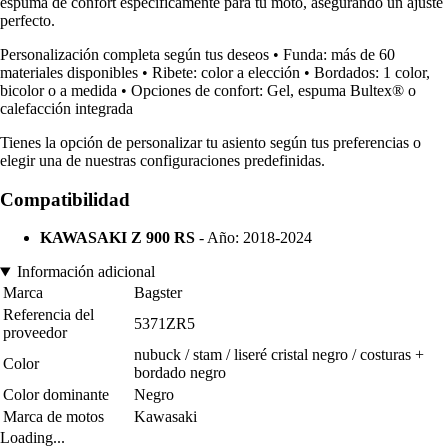
espuma de confort específicamente para tu moto, asegurando un ajuste
perfecto.
Personalización completa según tus deseos • Funda: más de 60
materiales disponibles • Ribete: color a elección • Bordados: 1 color,
bicolor o a medida • Opciones de confort: Gel, espuma Bultex® o
calefacción integrada
Tienes la opción de personalizar tu asiento según tus preferencias o
elegir una de nuestras configuraciones predefinidas.
Compatibilidad
KAWASAKI Z 900 RS
- Año: 2018-2024
Información adicional
Marca
Bagster
Referencia del
5371ZR5
proveedor
nubuck / stam / liseré cristal negro / costuras +
Color
bordado negro
Color dominante
Negro
Marca de motos
Kawasaki
Loading...