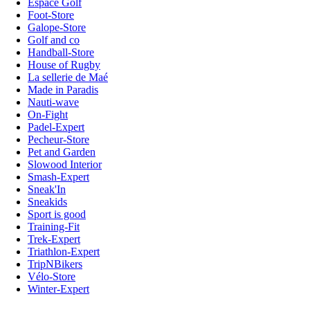
Espace Golf
Foot-Store
Galope-Store
Golf and co
Handball-Store
House of Rugby
La sellerie de Maé
Made in Paradis
Nauti-wave
On-Fight
Padel-Expert
Pecheur-Store
Pet and Garden
Slowood Interior
Smash-Expert
Sneak'In
Sneakids
Sport is good
Training-Fit
Trek-Expert
Triathlon-Expert
TripNBikers
Vélo-Store
Winter-Expert