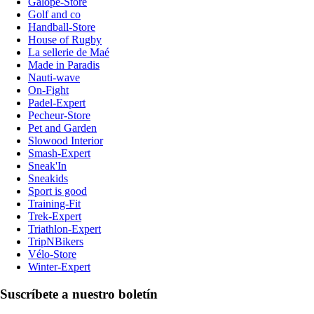
Galope-Store
Golf and co
Handball-Store
House of Rugby
La sellerie de Maé
Made in Paradis
Nauti-wave
On-Fight
Padel-Expert
Pecheur-Store
Pet and Garden
Slowood Interior
Smash-Expert
Sneak'In
Sneakids
Sport is good
Training-Fit
Trek-Expert
Triathlon-Expert
TripNBikers
Vélo-Store
Winter-Expert
Suscríbete a nuestro boletín