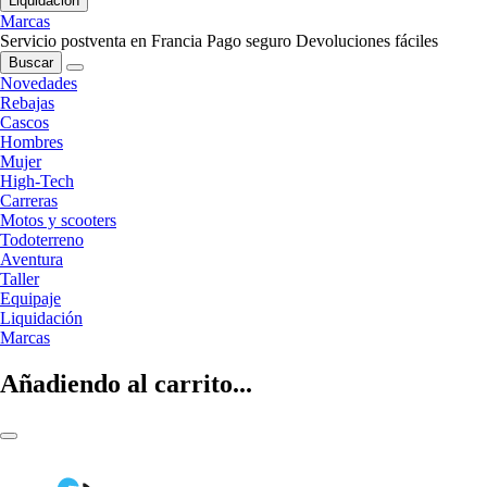
Liquidación
Marcas
Servicio postventa en Francia
Pago seguro
Devoluciones fáciles
Buscar
Novedades
Rebajas
Cascos
Hombres
Mujer
High-Tech
Carreras
Motos y scooters
Todoterreno
Aventura
Taller
Equipaje
Liquidación
Marcas
Añadiendo al carrito...