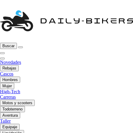
Buscar
Novedades
Rebajas
Cascos
Hombres
Mujer
High-Tech
Carreras
Motos y scooters
Todoterreno
Aventura
Taller
Equipaje