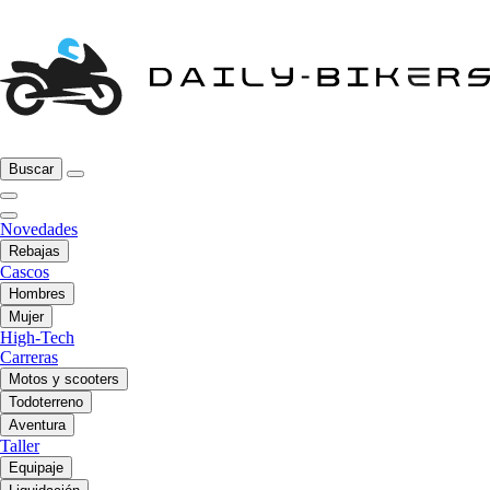
Buscar
Novedades
Rebajas
Cascos
Hombres
Mujer
High-Tech
Carreras
Motos y scooters
Todoterreno
Aventura
Taller
Equipaje