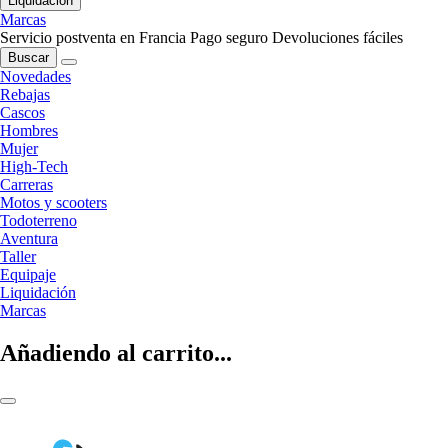
Liquidación
Marcas
Servicio postventa en Francia
Pago seguro
Devoluciones fáciles
Buscar
Novedades
Rebajas
Cascos
Hombres
Mujer
High-Tech
Carreras
Motos y scooters
Todoterreno
Aventura
Taller
Equipaje
Liquidación
Marcas
Añadiendo al carrito...