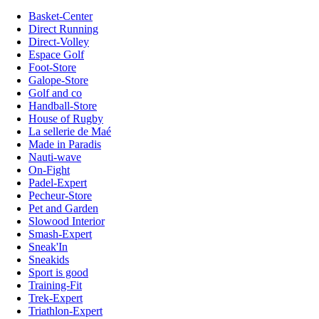
Basket-Center
Direct Running
Direct-Volley
Espace Golf
Foot-Store
Galope-Store
Golf and co
Handball-Store
House of Rugby
La sellerie de Maé
Made in Paradis
Nauti-wave
On-Fight
Padel-Expert
Pecheur-Store
Pet and Garden
Slowood Interior
Smash-Expert
Sneak'In
Sneakids
Sport is good
Training-Fit
Trek-Expert
Triathlon-Expert