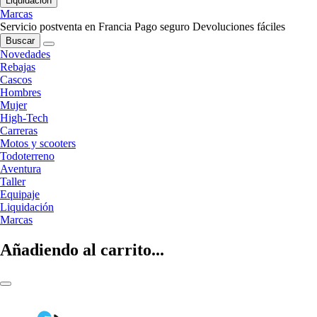
Liquidación
Marcas
Servicio postventa en Francia
Pago seguro
Devoluciones fáciles
Buscar
Novedades
Rebajas
Cascos
Hombres
Mujer
High-Tech
Carreras
Motos y scooters
Todoterreno
Aventura
Taller
Equipaje
Liquidación
Marcas
Añadiendo al carrito...