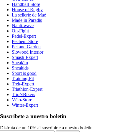
Handball-Store
House of Rugby
La sellerie de Maé
Made in Paradis
Nauti-wave
On-Fight
Padel-Expert
Pecheur-Store
Pet and Garden
Slowood Interior
Smash-Expert
Sneak'In
Sneakids
Sport is good
Training-Fit
Trek-Expert
Triathlon-Expert
TripNBikers
Vélo-Store
Winter-Expert
Suscríbete a nuestro boletín
Disfruta de un 10% al suscribirte a nuestro boletín