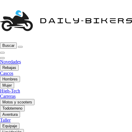
Buscar
Novedades
Rebajas
Cascos
Hombres
Mujer
High-Tech
Carreras
Motos y scooters
Todoterreno
Aventura
Taller
Equipaje