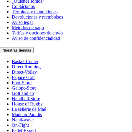
¿Quiénes somos?
Contáctanos
Términos y Condiciones
Devoluciones y reembolsos
Aviso legal
Métodos de pago
Tarifas y opciones de envío
Aviso de confidencialidad
Nuestras tiendas
Basket-Center
Direct Running
Direct-Volley
Espace Golf
Foot-Store
Galope-Store
Golf and co
Handball-Store
House of Rugby
La sellerie de Maé
Made in Paradis
Nauti-wave
On-Fight
Padel-Expert