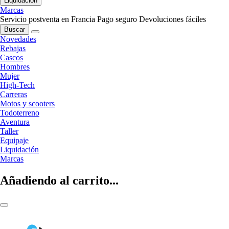
Liquidación
Marcas
Servicio postventa en Francia
Pago seguro
Devoluciones fáciles
Buscar
Novedades
Rebajas
Cascos
Hombres
Mujer
High-Tech
Carreras
Motos y scooters
Todoterreno
Aventura
Taller
Equipaje
Liquidación
Marcas
Añadiendo al carrito...