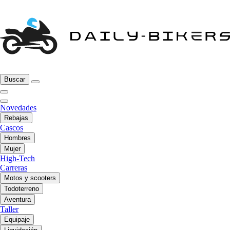
Buscar
Novedades
Rebajas
Cascos
Hombres
Mujer
High-Tech
Carreras
Motos y scooters
Todoterreno
Aventura
Taller
Equipaje