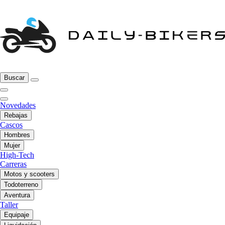
Buscar
Novedades
Rebajas
Cascos
Hombres
Mujer
High-Tech
Carreras
Motos y scooters
Todoterreno
Aventura
Taller
Equipaje