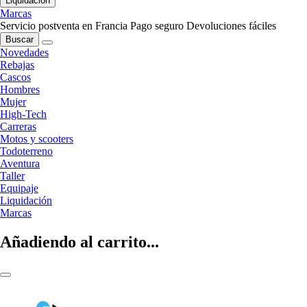
Liquidación
Marcas
Servicio postventa en Francia
Pago seguro
Devoluciones fáciles
Buscar
Novedades
Rebajas
Cascos
Hombres
Mujer
High-Tech
Carreras
Motos y scooters
Todoterreno
Aventura
Taller
Equipaje
Liquidación
Marcas
Añadiendo al carrito...