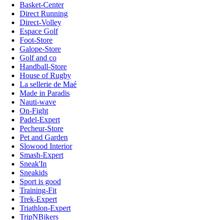
Basket-Center
Direct Running
Direct-Volley
Espace Golf
Foot-Store
Galope-Store
Golf and co
Handball-Store
House of Rugby
La sellerie de Maé
Made in Paradis
Nauti-wave
On-Fight
Padel-Expert
Pecheur-Store
Pet and Garden
Slowood Interior
Smash-Expert
Sneak'In
Sneakids
Sport is good
Training-Fit
Trek-Expert
Triathlon-Expert
TripNBikers