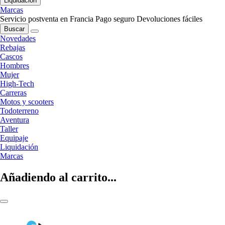
Liquidación
Marcas
Servicio postventa en Francia
Pago seguro
Devoluciones fáciles
Buscar
Novedades
Rebajas
Cascos
Hombres
Mujer
High-Tech
Carreras
Motos y scooters
Todoterreno
Aventura
Taller
Equipaje
Liquidación
Marcas
Añadiendo al carrito...