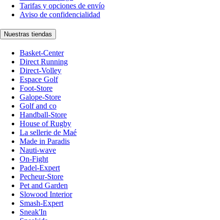
Tarifas y opciones de envío
Aviso de confidencialidad
Nuestras tiendas
Basket-Center
Direct Running
Direct-Volley
Espace Golf
Foot-Store
Galope-Store
Golf and co
Handball-Store
House of Rugby
La sellerie de Maé
Made in Paradis
Nauti-wave
On-Fight
Padel-Expert
Pecheur-Store
Pet and Garden
Slowood Interior
Smash-Expert
Sneak'In