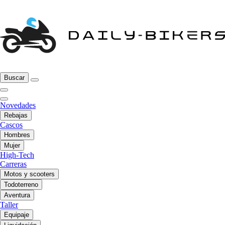
Buscar
Novedades
Rebajas
Cascos
Hombres
Mujer
High-Tech
Carreras
Motos y scooters
Todoterreno
Aventura
Taller
Equipaje