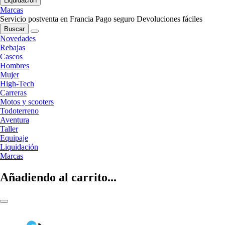
Liquidación
Marcas
Servicio postventa en Francia
Pago seguro
Devoluciones fáciles
Buscar
Novedades
Rebajas
Cascos
Hombres
Mujer
High-Tech
Carreras
Motos y scooters
Todoterreno
Aventura
Taller
Equipaje
Liquidación
Marcas
Añadiendo al carrito...