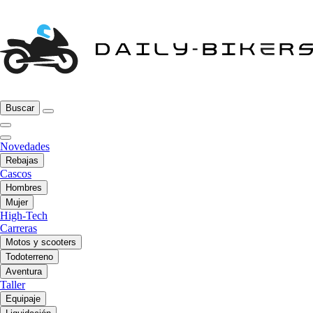
Buscar
Novedades
Rebajas
Cascos
Hombres
Mujer
High-Tech
Carreras
Motos y scooters
Todoterreno
Aventura
Taller
Equipaje