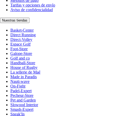
Métodos de pago
Tarifas y opciones de envío
Aviso de confidencialidad
Nuestras tiendas
Basket-Center
Direct Running
Direct-Volley
Espace Golf
Foot-Store
Galope-Store
Golf and co
Handball-Store
House of Rugby
La sellerie de Maé
Made in Paradis
Nauti-wave
On-Fight
Padel-Expert
Pecheur-Store
Pet and Garden
Slowood Interior
Smash-Expert
Sneak'In