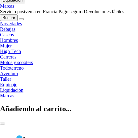
Liquidación
Marcas
Servicio postventa en Francia
Pago seguro
Devoluciones fáciles
Buscar
Novedades
Rebajas
Cascos
Hombres
Mujer
High-Tech
Carreras
Motos y scooters
Todoterreno
Aventura
Taller
Equipaje
Liquidación
Marcas
Añadiendo al carrito...