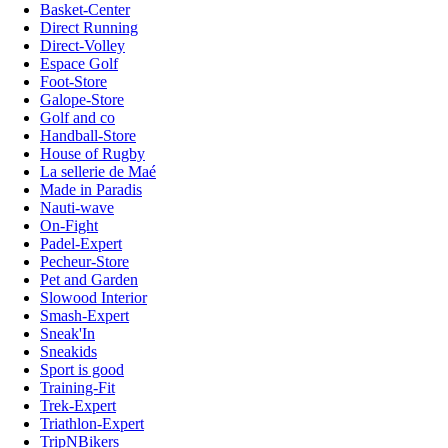
Basket-Center
Direct Running
Direct-Volley
Espace Golf
Foot-Store
Galope-Store
Golf and co
Handball-Store
House of Rugby
La sellerie de Maé
Made in Paradis
Nauti-wave
On-Fight
Padel-Expert
Pecheur-Store
Pet and Garden
Slowood Interior
Smash-Expert
Sneak'In
Sneakids
Sport is good
Training-Fit
Trek-Expert
Triathlon-Expert
TripNBikers