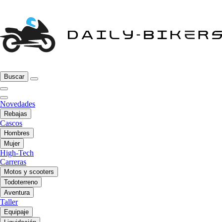
Buscar
Novedades
Rebajas
Cascos
Hombres
Mujer
High-Tech
Carreras
Motos y scooters
Todoterreno
Aventura
Taller
Equipaje