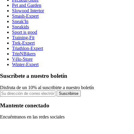
Pet and Garden
Slowood Interior
Smash-Expert
Sneak'In
Sneakids
Sport is good
Training-Fit
Trek-Expert
Triathlon-Expert
TripNBikers
Vélo-Store
Winter-Expert
Suscríbete a nuestro boletín
Disfruta de un 10% al suscribirte a nuestro boletín
Suscribirse
Mantente conectado
Encuéntranos en las redes sociales