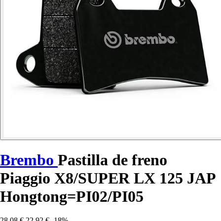
Brembo
Pastilla de freno
Piaggio X8/SUPER LX 125 JAP
Hongtong=PI02/PI05
28,08 €
22,92 €
-18%