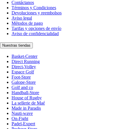
Contáctanos
Términos y Condiciones
Devoluciones y reembolsos
Aviso legal
Métodos de pago
Tarifas y opciones de envío
Aviso de confidencialidad
Nuestras tiendas
Basket-Center
Direct Running
Direct-Volley
Espace Golf
Foot-Store
Galope-Store
Golf and co
Handball-Store
House of Rugby
La sellerie de Maé
Made in Paradis
Nauti-wave
On-Fight
Padel-Expert
Pecheur-Store