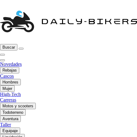
Buscar
Novedades
Rebajas
Cascos
Hombres
Mujer
High-Tech
Carreras
Motos y scooters
Todoterreno
Aventura
Taller
Equipaje