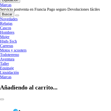
Liquidación
Marcas
Servicio postventa en Francia
Pago seguro
Devoluciones fáciles
Buscar
Novedades
Rebajas
Cascos
Hombres
Mujer
High-Tech
Carreras
Motos y scooters
Todoterreno
Aventura
Taller
Equipaje
Liquidación
Marcas
Añadiendo al carrito...